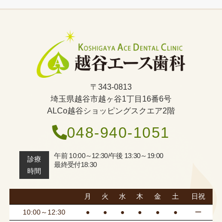
〒343-0813
埼玉県越谷市越ヶ谷1丁目16番6号
ALCo越谷ショッピングスクエア2階
048-940-1051
午前 10:00～12:30/午後 13:30～19:00
診療
最終受付18:30
時間
月
火
水
木
金
土
日祝
10:00～12:30
●
●
●
●
●
●
ー