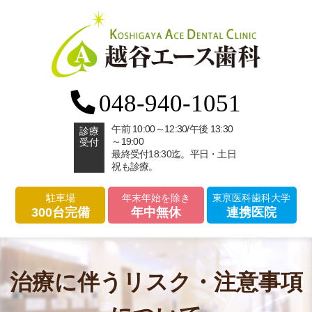
048-940-1051
午前 10:00～12:30/午後 13:30
診療
～19:00
受付
最終受付18:30迄。平日・土日
祝も診療。
駐車場
年末年始を除き
東亰医科歯科大学
300台完備
年中無休
連携医院
治療に伴うリスク・注意事項