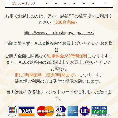
13:30～19:00
●
●
●
●
●
●
ー
お車でお越しの方は、アルコ越谷SCの駐車場をご利用く
ださい（
300台完備
）
https://www.alco-koshigaya.jp/access/
当院に限らず、ALCo越谷内でお買上げいただいたお客様
は、
ご購入金額に関係なく
駐車料金が2時間無料
になります。
また、ALCo越谷内の2店舗以上でお買上げをいただいた
お客様は
更に1時間無料（最大3時間まで）
になります。
駐車場ご利用の方は受付で提示お願いします。
自由診療のみ各種クレジットカードがご利用いただけま
す。